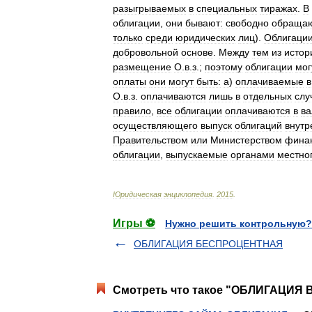
разыгрываемых
в
специальных
тиражах
.
В
облигации
,
они
бывают:
свободно
обраща
только
среди
юридических
лиц
).
Облигаци
добровольной
основе
.
Между
тем
из
истор
размещение
О
.
в
.
з
.;
поэтому
облигации
мог
оплаты
они
могут
быть:
а
)
оплачиваемые
в
О
.
в
.
з
.
оплачиваются
лишь
в
отдельных
слу
правило
,
все
облигации
оплачиваются
в
ва
осуществляющего
выпуск
облигаций
внутр
Правительством
или
Министерством
фина
облигации
,
выпускаемые
органами
местно
Юридическая
энциклопедия
.
2015
.
Игры ⚽
Нужно решить контрольную?
ОБЛИГАЦИЯ БЕСПРОЦЕНТНАЯ
Смотреть что такое "ОБЛИГАЦИЯ 