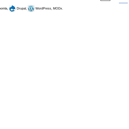
omla,
Drupal,
WordPress, MODx.