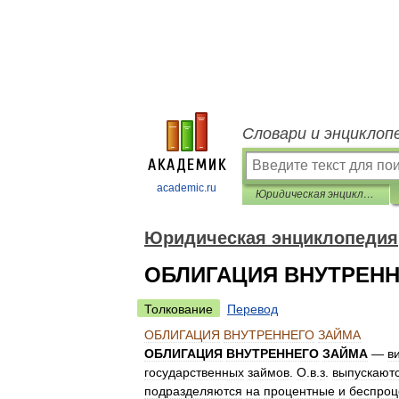
Словари и энциклоп
academic.ru
Юридическая энциклопедия
Юридическая энциклопедия
ОБЛИГАЦИЯ ВНУТРЕНН
Толкование
Перевод
ОБЛИГАЦИЯ
ВНУТРЕННЕГО
ЗАЙМА
ОБЛИГАЦИЯ
ВНУТРЕННЕГО
ЗАЙМА
—
в
государственных
займов
.
О
.
в
.
з
.
выпускают
подразделяются
на
процентные
и
беспроц