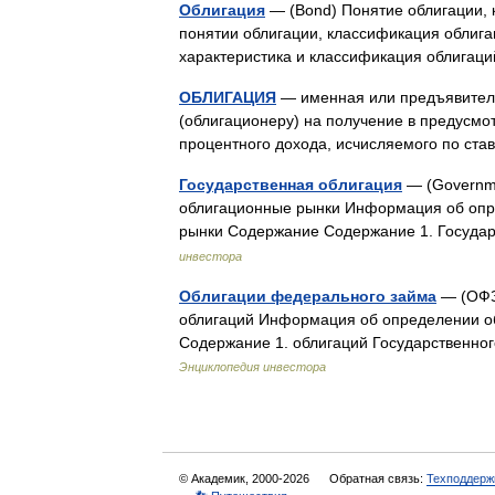
Облигация
— (Вond) Понятие облигации, 
понятии облигации, классификация облиг
характеристика и классификация облигац
ОБЛИГАЦИЯ
— именная или предъявитель
(облигационеру) на получение в предусмо
процентного дохода, исчисляемого по ста
Государственная облигация
— (Governme
облигационные рынки Информация об опре
рынки Содержание Содержание 1. Госуд
инвестора
Облигации федерального займа
— (ОФЗ
облигаций Информация об определении о
Содержание 1. облигаций Государственно
Энциклопедия инвестора
© Академик, 2000-2026
Обратная связь:
Техподдерж