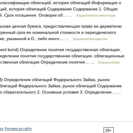
классификация облигаций, история облигаций Информация о
аций, история облигаций Содержание Содержание 1. Общая
ий. Срок погашения. Оговорки об… …
Энциклопедия инвестора
ская ценная бумага, предоставляющая право ее держателю
тренный срок ее номинальной стоимости и периодического
вке, указанной в О., либо иного… …
Энциклопедия юриста
nt bond) Определение понятия государственная облигация,
делении понятия государственная облигация, облигационные
арственная облигация Определение понятия… …
Энциклопедия
) Определение облигаций Федерального Займа, рынок
блигаций Федерального Займа, рынок облигаций Содержание
го сберегательного 2. Основные условия 3. Определение… …
ка
,
Реклама на сайте
18+