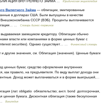
БЛИГАЦИЯ ВНУТРЕННЕГО ЗАЙМА …
Юридическая энциклопедия
ого Валютного Займа
— облигации, эмитированные
анные в долларах США. Были выпущены в качестве
я Внешэкономбанка СССР (ВЭБ). Проценты выплачиваются
блигации… …
Словарь бизнес-терминов
, выдаваемая заемщиком кредитору. Облигации обычно
анами власти или компаниями в форме ценных бумаг с
interest securities). Однако существует… …
Финансовый словарь
 и другие значения, см. Облигация (значения). Ценные бумаги
д ценных бумаг, средство оформления внутренних
ся, как правило, на предъявителя. По виду выплат дохода они
ентные. Доход может выплачиваться и в форме выигрышей,…
ация (лат. obligatio обязательство; англ. bond долгосрочная,
я ценная бумага. Дисконтная облигация (также бескупонная
» …
Википедия