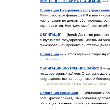
ВНУТРЕННЕГО ЗАЙМА ОБЛИГАЦИЯ
— О
Облигация Внутреннего Государственн
Министерством финансов РФ и номиниров
компенсации по долгам обанкротившегос
один раз в год. Неотъемлемой частью о
ОБЛИГАЦИЯ
— (bond) Долговая расписка
выпускаются государством, местными орг
фиксированной процентной ставкой (fixed 
Облигация
— У этого термина существуют
…
Википедия
ОБЛИГАЦИЯ ВНУТРЕННИХ ЗАЙМОВ
— ви
государственных займов. О.в.з. выпускают
подразделяются на процентные и беспроц
…
Энциклопедический словарь экономики и права
Облигация (значения)
— Облигация: Облиг
note краткосрочная) эмиссионная долгова
облигация, нулевая облигация, «нулёвка