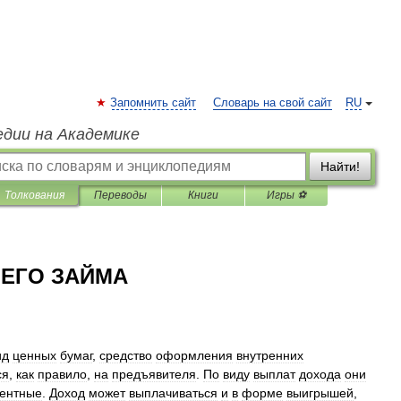
Запомнить сайт
Словарь на свой сайт
RU
едии на Академике
Найти!
Толкования
Переводы
Книги
Игры ⚽
ЕГО ЗАЙМА
ид
ценных
бумаг
,
средство
оформления
внутренних
ся
,
как
правило
,
на
предъявителя
.
По
виду
выплат
дохода
они
ентные
.
Доход
может
выплачиваться
и
в
форме
выигрышей
,