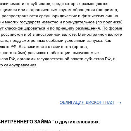
зависимости
от
субъектов
,
среди
которых
размещаются
ющимися
или
с
ограниченным
кругом
обращения
(
например
,
и
распространяются
среди
юридических
и
физических
лиц
на
ии
многих
государств
известно
и
принудительное
(
по
подписке
)
ут
классифицироваться
и
по
принципу
размещения
.
По
форме
российской
и
б
)
в
иностранной
валюте
.
В
иностранной
валюте
чаях
,
предусмотренных
особыми
условиями
выпуска
.
Как
люте
РФ
.
В
зависимости
от
эмитента
(
органа
,
еннего
займа
)
различают:
облигации
,
выпускаемые
нсов
РФ
,
органами
государственной
власти
субъектов
РФ
,
и
го
самоуправления
.
ОБЛИГАЦИЯ ДИСКОНТНАЯ
ВНУТРЕННЕГО ЗАЙМА" в других словарях: